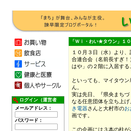
「Ｗｉ・わい★タウン」１０
１０月３日（水）より、
合連合会（名前長すぎ！
はや」の２階に入居する
といっても、マイタウン
ん。
実は先日、『県央まちづ
ログイン（運営者
なる任意団体を立ち上げ
用）
メールアドレス：
き電器
さんと大村市の
お
画です。
パスワード：
この企画には３本の柱が