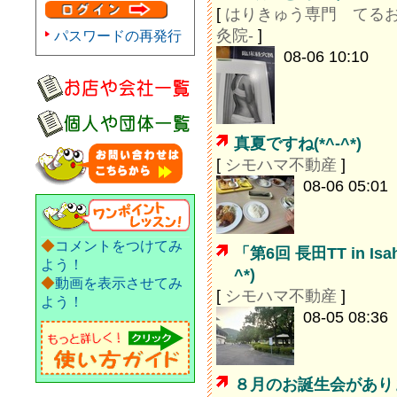
[
はりきゅう専門 てるお
灸院-
]
パスワードの再発行
08-06 10:10
真夏ですね(*^-^*)
[
シモハマ不動産
]
08-06 05:01
◆
コメントをつけてみ
「第6回 長田TT in Isa
よう！
^*)
◆
動画を表示させてみ
[
シモハマ不動産
]
よう！
08-05 08:36
８月のお誕生会がありま