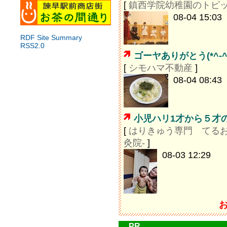
[
鎮西学院幼稚園のトピ
08-04 15:03
RDF Site Summary
RSS2.0
ゴーヤありがとう(*^-^
[
シモハマ不動産
]
08-04 08:43
小児ハリ1才から５才
[
はりきゅう専門 てるお
灸院-
]
08-03 12:29
PR