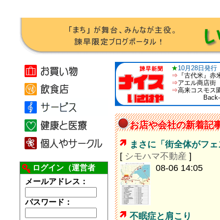
★
10月28日発
⇒
『古代米』赤
⇒
アエル商店街 
⇒
高来コスモス園
Back-N
お店や会社の新着記
まさに「街全体がフェス
[
シモハマ不動産
]
08-06 14:05
ログイン（運営者
用）
メールアドレス：
パスワード：
不眠症と肩こり