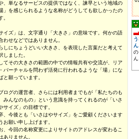
0
や、単なるサービスの提供ではなく、諫早という地域の
場」を感じられるような名称がどうしても欲しかったの
す。
サイズ」は、文字通り「大きさ」の意味です。何かの語
う
合わせなどではありません。
ん
らしにちょうどいい大きさ、を表現した言葉だと考えて
の
択しました。
ん
してその大きさの範囲の中での情報共有や交流が、リア
・バーチャルを問わず活発に行われるような「場」にな
ばと願っています。
ブログの運営者、さらには利用者までもが「私たちのも
、みんなのもの」という意識を持ってくれるのが「いさ
やサイズ」の目標です。
卒、今後とも「いさはやサイズ」をご愛顧くださいます
うお願い申し上げます。
お、今回の名称変更によりサイトのアドレスが変わるこ
はありません。