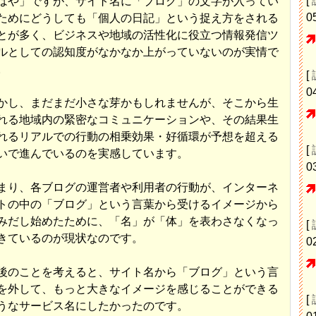
[
はや」ですが、サイト名に「ブログ」の文字が入ってい
0
ためにどうしても「個人の日記」という捉え方をされる
とが多く、ビジネスや地域の活性化に役立つ情報発信ツ
ルとしての認知度がなかなか上がっていないのが実情で
。
[
0
かし、まだまだ小さな芽かもしれませんが、そこから生
れる地域内の緊密なコミュニケーションや、その結果生
れるリアルでの行動の相乗効果・好循環が予想を超える
[
いで進んでいるのを実感しています。
0
まり、各ブログの運営者や利用者の行動が、インターネ
トの中の「ブログ」という言葉から受けるイメージから
みだし始めたために、「名」が「体」を表わさなくなっ
[
きているのが現状なのです。
0
後のことを考えると、サイト名から「ブログ」という言
を外して、もっと大きなイメージを感じることができる
[
うなサービス名にしたかったのです。