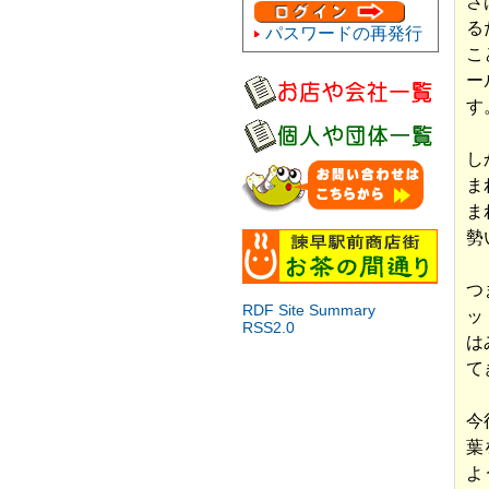
さ
る
パスワードの再発行
こ
ー
す
し
ま
ま
勢
つ
RDF Site Summary
ッ
RSS2.0
は
て
今
葉
よ