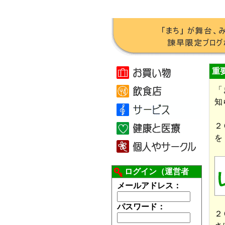
重
「
知
２
を
ログイン（運営者
用）
メールアドレス：
パスワード：
２