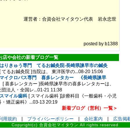
運営者：合資会社マイタウン代表 岩永忠世
posted by
b1388
お店や会社の新着ブログ一覧
はりきゅう専門 てるお鍼灸院-長崎県諫早市の鍼灸
[ てるお鍼灸院 ]
当院は、 東洋医学の...
08-20 15:06
マイクロバス専門 喜多レンタカー 《長崎県諫早
》
[ 喜多レンタカー ]
長崎県諫早市の喜多レンタカーは、
団法人・全国レ...
01-21 11:38
スマイル歯科
[ スマイル歯科 ]
診療科目《一般歯科・小児
・矯正歯科》...
03-13 20:19
新着ブログ（営利）一覧＞
利用規約
|
プライバシーポリシー
|
会社案内
|
広告掲
Copyright(c) 合資会社マイタウン All rights reserved