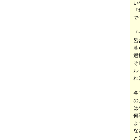
い
「
で
「
呂
暮
選
そ
ル
れ
各
の
は
何
よ
な
と