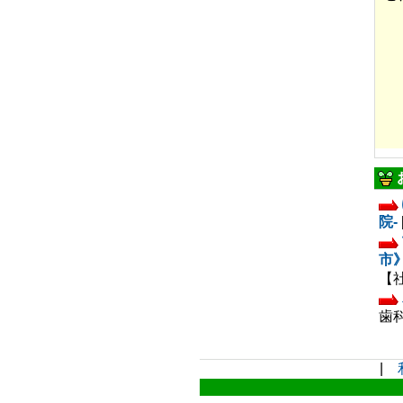
院-
市
【社
歯科
|